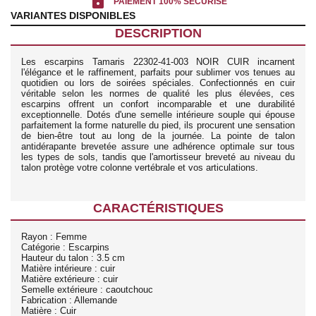
lock
PAIEMENT 100% SÉCURISÉ
VARIANTES DISPONIBLES
DESCRIPTION
Les escarpins Tamaris 22302-41-003 NOIR CUIR incarnent
l'élégance et le raffinement, parfaits pour sublimer vos tenues au
quotidien ou lors de soirées spéciales. Confectionnés en cuir
véritable selon les normes de qualité les plus élevées, ces
escarpins offrent un confort incomparable et une durabilité
exceptionnelle. Dotés d'une semelle intérieure souple qui épouse
parfaitement la forme naturelle du pied, ils procurent une sensation
de bien-être tout au long de la journée. La pointe de talon
antidérapante brevetée assure une adhérence optimale sur tous
les types de sols, tandis que l'amortisseur breveté au niveau du
talon protège votre colonne vertébrale et vos articulations.
CARACTÉRISTIQUES
Rayon : Femme
Catégorie : Escarpins
Hauteur du talon : 3.5 cm
Matière intérieure : cuir
Matière extérieure : cuir
Semelle extérieure : caoutchouc
Fabrication : Allemande
Matière : Cuir