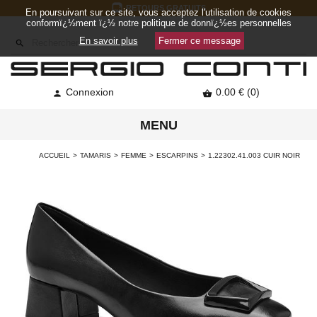
RETOURS GRATUITS
En poursuivant sur ce site, vous acceptez l'utilisation de cookies
conformï¿½ment ï¿½ notre politique de donnï¿½es personnelles
En savoir plus
Fermer ce message

Connexion
0.00 € (0)


MENU
ACCUEIL
TAMARIS
FEMME
ESCARPINS
1.22302.41.003 CUIR NOIR