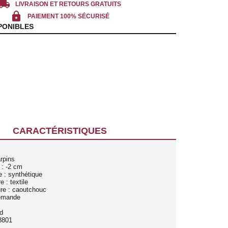
cal_shipping
LIVRAISON ET RETOURS GRATUITS
lock
PAIEMENT 100% SÉCURISÉ
PONIBLES
CARACTÉRISTIQUES
rpins
 : -2 cm
e : synthétique
e : textile
ure : caoutchouc
lemande
d
8801