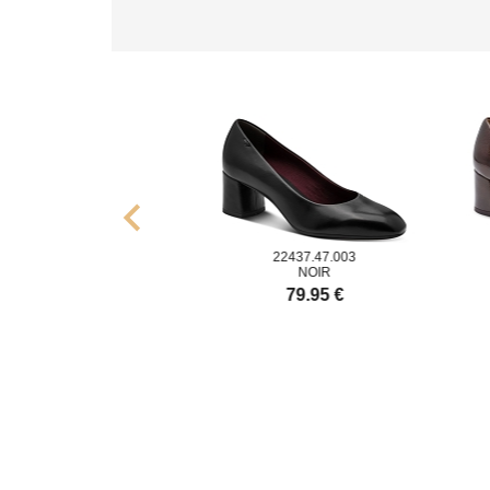
chevron_left
9.47.001
22437.47.003
22
IR NOIR
NOIR
9.95 €
79.95 €