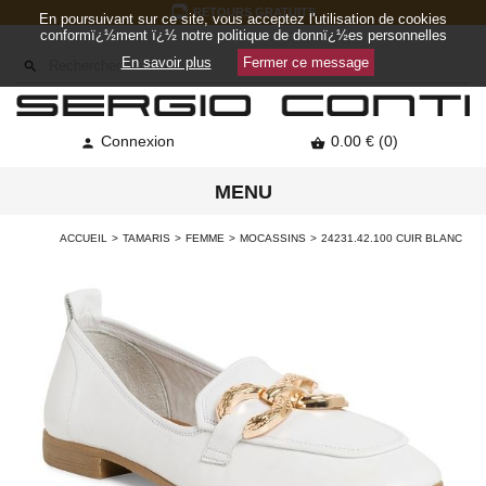
RETOURS GRATUITS
En poursuivant sur ce site, vous acceptez l'utilisation de cookies
conformï¿½ment ï¿½ notre politique de donnï¿½es personnelles
En savoir plus
Fermer ce message

Connexion
0.00 € (0)


MENU
ACCUEIL
TAMARIS
FEMME
MOCASSINS
24231.42.100 CUIR BLANC