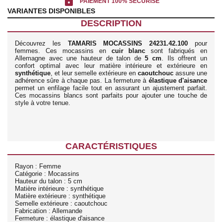
lock
PAIEMENT 100% SÉCURISÉ
VARIANTES DISPONIBLES
DESCRIPTION
Découvrez les
TAMARIS MOCASSINS 24231.42.100
pour
femmes. Ces mocassins en
cuir blanc
sont fabriqués en
Allemagne avec une hauteur de talon de
5 cm
. Ils offrent un
confort optimal avec leur matière intérieure et extérieure en
synthétique
, et leur semelle extérieure en
caoutchouc
assure une
adhérence sûre à chaque pas. La fermeture à
élastique d'aisance
permet un enfilage facile tout en assurant un ajustement parfait.
Ces mocassins blancs sont parfaits pour ajouter une touche de
style à votre tenue.
CARACTÉRISTIQUES
Rayon : Femme
Catégorie : Mocassins
Hauteur du talon : 5 cm
Matière intérieure : synthétique
Matière extérieure : synthétique
Semelle extérieure : caoutchouc
Fabrication : Allemande
Fermeture : élastique d'aisance