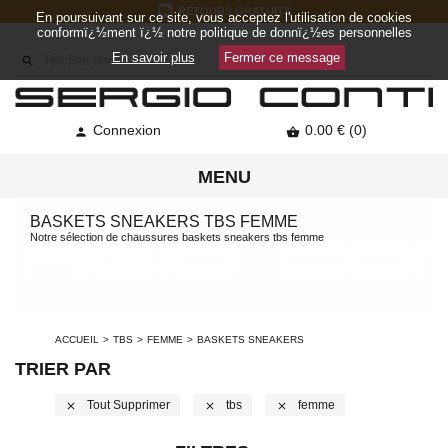
RETOURS GRATUITS
En poursuivant sur ce site, vous acceptez l'utilisation de cookies
conformï¿½ment ï¿½ notre politique de donnï¿½es personnelles
En savoir plus
Fermer ce message

Connexion
0.00 € (0)


MENU
BASKETS SNEAKERS TBS FEMME
Notre sélection de chaussures baskets sneakers tbs femme
ACCUEIL
TBS
FEMME
BASKETS SNEAKERS
TRIER PAR
Tout Supprimer
Tbs
Femme
close
close
close