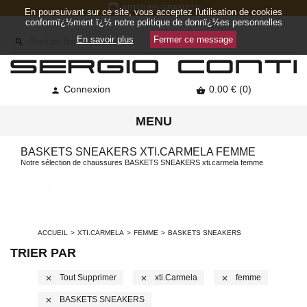
RETOURS GRATUITS
En poursuivant sur ce site, vous acceptez l'utilisation de cookies
conformï¿½ment ï¿½ notre politique de donnï¿½es personnelles
En savoir plus
Fermer ce message

Connexion
0.00 € (0)


MENU
BASKETS SNEAKERS XTI.CARMELA FEMME
Notre sélection de chaussures BASKETS SNEAKERS xti.carmela femme
ACCUEIL
XTI.CARMELA
FEMME
BASKETS SNEAKERS
TRIER PAR
Tout Supprimer
Xti.carmela
Femme
close
close
close
BASKETS SNEAKERS
close