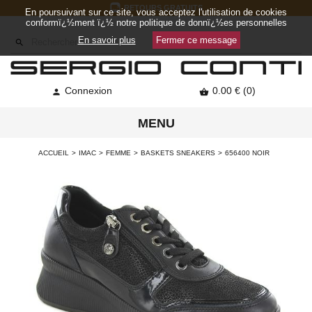
RETOURS GRATUITS
En poursuivant sur ce site, vous acceptez l'utilisation de cookies
conformï¿½ment ï¿½ notre politique de donnï¿½es personnelles
En savoir plus
Fermer ce message

Connexion
0.00 € (0)


MENU
ACCUEIL
IMAC
FEMME
BASKETS SNEAKERS
656400 NOIR