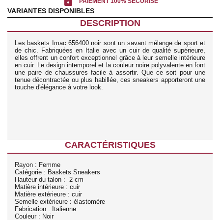
lock
PAIEMENT 100% SÉCURISÉ
VARIANTES DISPONIBLES
DESCRIPTION
Les baskets Imac 656400 noir sont un savant mélange de sport et
de chic. Fabriquées en Italie avec un cuir de qualité supérieure,
elles offrent un confort exceptionnel grâce à leur semelle intérieure
en cuir. Le design intemporel et la couleur noire polyvalente en font
une paire de chaussures facile à assortir. Que ce soit pour une
tenue décontractée ou plus habillée, ces sneakers apporteront une
touche d'élégance à votre look.
CARACTÉRISTIQUES
Rayon : Femme
Catégorie : Baskets Sneakers
Hauteur du talon : -2 cm
Matière intérieure : cuir
Matière extérieure : cuir
Semelle extérieure : élastomère
Fabrication : Italienne
Couleur : Noir