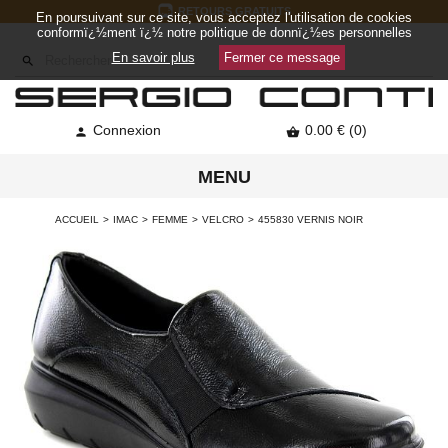
RETOURS GRATUITS
En poursuivant sur ce site, vous acceptez l'utilisation de cookies
conformï¿½ment ï¿½ notre politique de donnï¿½es personnelles
En savoir plus
Fermer ce message

Connexion
0.00 € (0)


MENU
ACCUEIL
IMAC
FEMME
VELCRO
455830 VERNIS NOIR