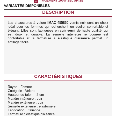
lock
PAIEMENT 100% SÉCURISÉ
VARIANTES DISPONIBLES
DESCRIPTION
Les chaussures à velcro
IMAC 455830
vernis noir sont un choix
idéal pour les femmes qui recherchent un soulier confortable et
élégant. Elles sont fabriquées en
cuir verni
de haute qualité, qui
est doux et durable. La semelle intérieure rembourrée est
confortable et la fermeture à
élastique d'aisance
permet un
enfilage facile.
CARACTÉRISTIQUES
Rayon : Femme
Catégorie : Velcro
Hauteur du talon : -2 cm
Matière intérieure : cuir
Matière extérieure : cuir
Semelle extérieure : élastomère
Fabrication : Italienne
Fermeture : élastique d'aisance