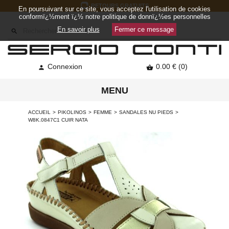
RETOURS GRATUITS
En poursuivant sur ce site, vous acceptez l'utilisation de cookies
conformï¿½ment ï¿½ notre politique de donnï¿½es personnelles
En savoir plus
Fermer ce message

Connexion
0.00 € (0)


MENU
ACCUEIL
PIKOLINOS
FEMME
SANDALES NU PIEDS
W8K.0847C1 CUIR NATA