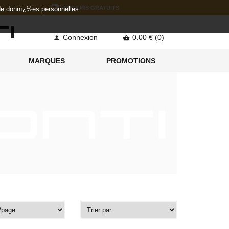
RETOURS GRATUITS
 de donnï¿½es personnelles
Connexion
0.00 € (0)


MARQUES
PROMOTIONS