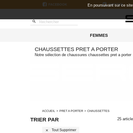
FACEBOOK
TWITTER
En poursuivant sur ce sit

FEMMES
CHAUSSETTES PRET A PORTER
Notre sélection de chaussures chaussettes pret a porter
ACCUEIL
PRET A PORTER
CHAUSSETTES
TRIER PAR
25 articl
Tout Supprimer
close