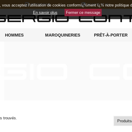
INSTAGRAM
07 52 05 36 97
e, vous acceptez l'utilisation de cookies conformï¿½ment ï¿½ notre politique
En savoir plus
Fermer ce message
HOMMES
MAROQUINERIES
PRÊT-À-PORTER
es trouvés.