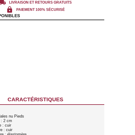
cal_shipping
LIVRAISON ET RETOURS GRATUITS
lock
PAIEMENT 100% SÉCURISÉ
PONIBLES
CARACTÉRISTIQUES
dales nu Pieds
 : 2 cm
 : cuir
e : cuir
re : élastomère