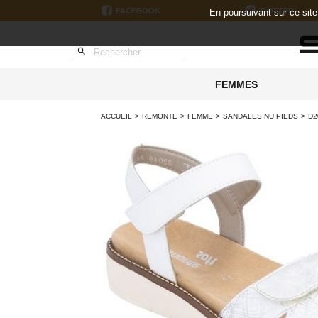
FACEBOOK
TWITTER
En poursuivant sur ce sit

FEMMES
ACCUEIL
REMONTE
FEMME
SANDALES NU PIEDS
D2