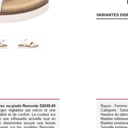
lo
VARIANTES DIS
les nu-pieds Remonte D2049.84
Rayon : Femme
ges réglables par velcro et une
Catégorie : San
ité et de confort. La couleur ice
Hauteur du talon
e une silhouette actuelle tout en
Matière intérieure
en élastomère assure une bonne
Matière extérieur
sente sur les modèles Remonte,
Semelle extérieu