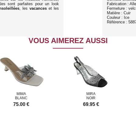
ales sont parfaites pour un look
Fabrication : Al
nsoleillées
, les
vacances
et les
Fermeture : velc
Matière : Cuir
Couleur : Ice
Référence : 588
VOUS AIMEREZ AUSSI
MIMA
MIRA
BLANC
NOIR
75.00 €
69.95 €