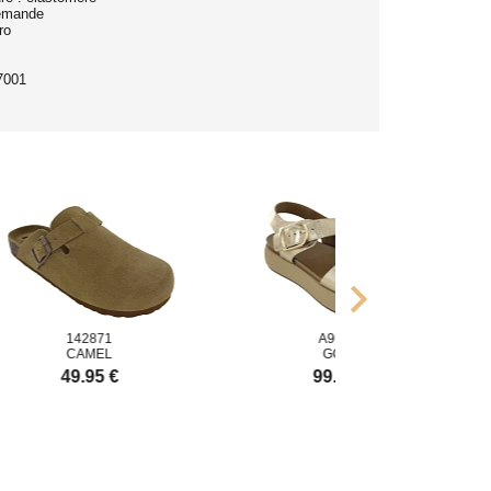
lemande
ro
7001
chevron_right
142871
A96064
CAMEL
GOLD
49.95 €
99.95 €