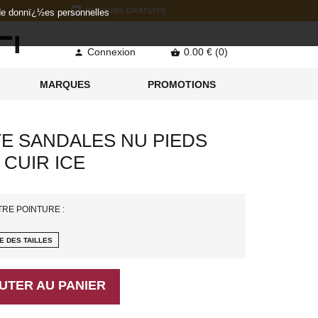
RETOURS GRATUITS
 de donnï¿½es personnelles
Connexion
0.00 € (0)


MARQUES
PROMOTIONS
E SANDALES NU PIEDS
 CUIR ICE
TRE POINTURE :
E DES TAILLES
UTER AU PANIER