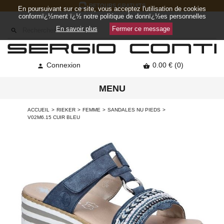
RETOURS GRATUITS
En poursuivant sur ce site, vous acceptez l'utilisation de cookies
conformï¿½ment ï¿½ notre politique de donnï¿½es personnelles
En savoir plus
Fermer ce message

Connexion
0.00 € (0)


MENU
ACCUEIL
RIEKER
FEMME
SANDALES NU PIEDS
V02M6.15 CUIR BLEU