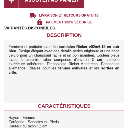
add
local_shipping
LIVRAISON ET RETOURS GRATUITS
lock
PAIEMENT 100% SÉCURISÉ
VARIANTES DISPONIBLES
DESCRIPTION
Féminité et praticité avec les
sandales Rieker v02m6.15 en cuir
bleu
. Design élégant avec des détails perlés originaux et une bride
velcro pour un chaussant facile et un bon maintien. Couleur bleue
facile à assortir. Talon compensé d'environ
2 cm
, semelle
extérieure adhérente. Technologie Rieker Antistress. Fabrication
allemande. Idéales pour les
tenues estivales
et les
sorties en
ville
.
CARACTÉRISTIQUES
Rayon : Femme
Catégorie : Sandales nu Pieds
Hauteur du talon : 2 cm