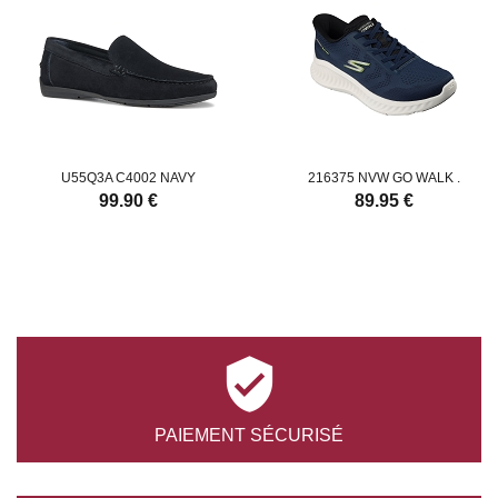
U55Q3A C4002 NAVY
216375 NVW GO WALK .
99.90 €
89.95 €

PAIEMENT
SÉCURISÉ