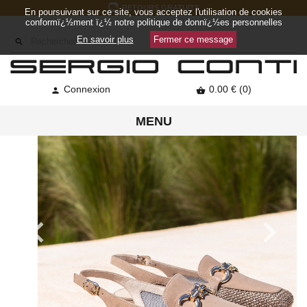
RETOURS GRATUITS
En poursuivant sur ce site, vous acceptez l'utilisation de cookies
conformï¿½ment ï¿½ notre politique de donnï¿½es personnelles
En savoir plus
Fermer ce message

Connexion
0.00 € (0)


MENU

