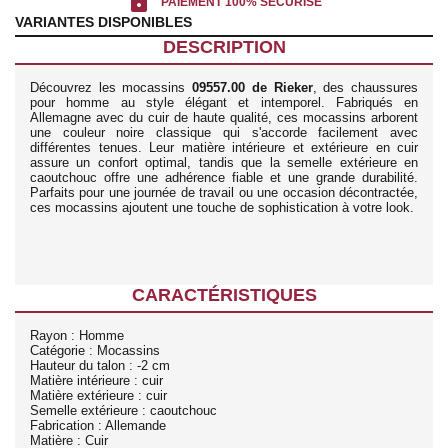
lock
PAIEMENT 100% SÉCURISÉ
VARIANTES DISPONIBLES
DESCRIPTION
Découvrez les mocassins
09557.00 de Rieker
, des chaussures
pour homme au style élégant et intemporel. Fabriqués en
Allemagne avec du cuir de haute qualité, ces mocassins arborent
une couleur noire classique qui s'accorde facilement avec
différentes tenues. Leur matière intérieure et extérieure en cuir
assure un confort optimal, tandis que la semelle extérieure en
caoutchouc offre une adhérence fiable et une grande durabilité.
Parfaits pour une journée de travail ou une occasion décontractée,
ces mocassins ajoutent une touche de sophistication à votre look.
CARACTÉRISTIQUES
Rayon : Homme
Catégorie : Mocassins
Hauteur du talon : -2 cm
Matière intérieure : cuir
Matière extérieure : cuir
Semelle extérieure : caoutchouc
Fabrication : Allemande
Matière : Cuir