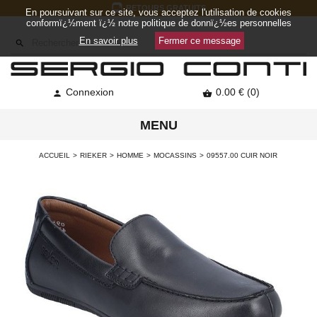
RETOURS GRATUITS
En poursuivant sur ce site, vous acceptez l'utilisation de cookies
conformï¿½ment ï¿½ notre politique de donnï¿½es personnelles
En savoir plus
Fermer ce message

Connexion
0.00 € (0)


MENU
ACCUEIL
RIEKER
HOMME
MOCASSINS
09557.00 CUIR NOIR